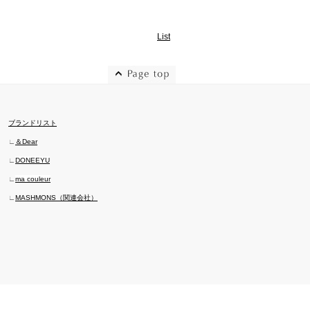
List
ページトップへ
ブランドリスト
∟
＆Dear
∟
DONEEYU
∟
ma couleur
∟
MASHMONS（関連会社）